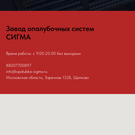
Завод опалубочных систем
СИГМА
Время работы: с 9.00-20.00 без выходных
88007700897
info@opalubka-sigma.ru
Московская область, Заречная 153Б, Щелково