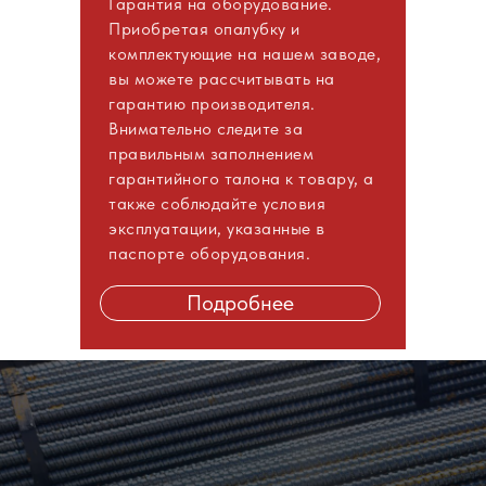
Гарантия на оборудование.
Приобретая опалубку и
комплектующие на нашем заводе,
вы можете рассчитывать на
гарантию производителя.
Внимательно следите за
правильным заполнением
гарантийного талона к товару, а
также соблюдайте условия
эксплуатации, указанные в
паспорте оборудования.
Подробнее