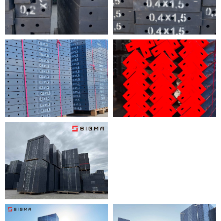
Гарантия на оборудование.
Приобретая опалубку и
комплектующие на нашем заводе,
вы можете рассчитывать на
гарантию производителя.
Внимательно следите за
правильным заполнением
гарантийного талона к товару, а
также соблюдайте условия
эксплуатации, указанные в
паспорте оборудования.
Подробнее