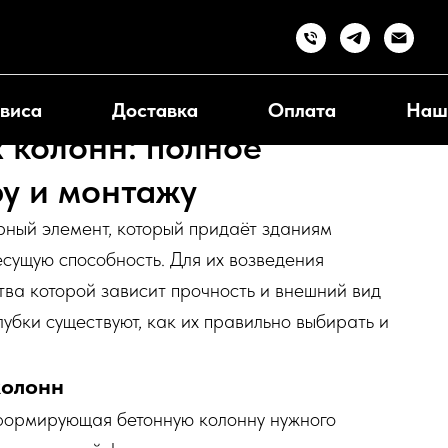
виса
Доставка
Оплата
Наш
 колонн: полное
ру и монтажу
рный элемент, который придаёт зданиям
есущую способность. Для их возведения
тва которой зависит прочность и внешний вид
убки существуют, как их правильно выбирать и
колонн
формирующая бетонную колонну нужного