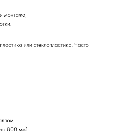
ля монтажа;
отки.
пластика или стеклопластика. Часто
аллом;
до 800 мм);