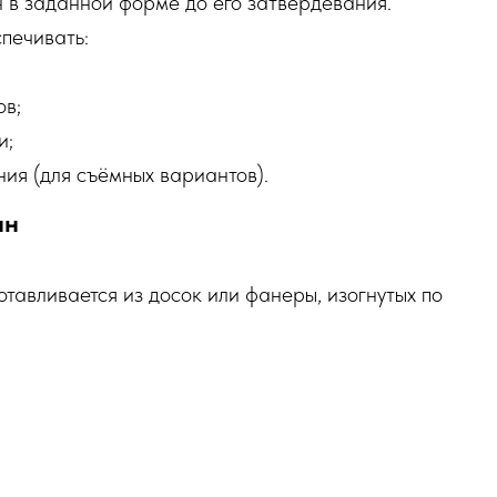
 в заданной форме до его затвердевания.
печивать:
ов;
и;
ия (для съёмных вариантов).
нн
тавливается из досок или фанеры, изогнутых по