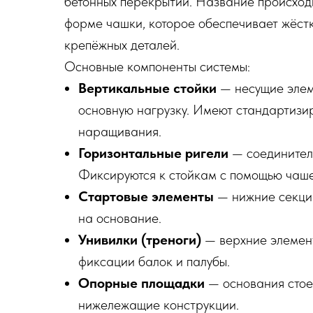
бетонных перекрытий. Название происходи
форме чашки, которое обеспечивает жёст
крепёжных деталей.
Основные компоненты системы:
Вертикальные стойки
— несущие элем
основную нагрузку. Имеют стандартизи
наращивания.
Горизонтальные ригели
— соединител
Фиксируются к стойкам с помощью чаше
Стартовые элементы
— нижние секции
на основание.
Унивилки (треноги)
— верхние элемент
фиксации балок и палубы.
Опорные площадки
— основания стое
нижележащие конструкции.