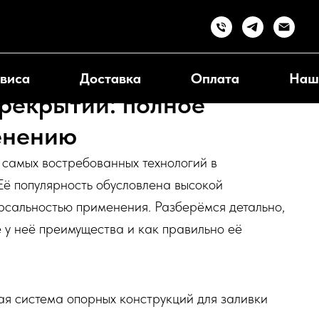
виса
Доставка
Оплата
Наш
ерекрытий: полное
енению
 самых востребованных технологий в
Её популярность обусловлена высокой
рсальностью применения. Разберёмся детально,
е у неё преимущества и как правильно её
ая система опорных конструкций для заливки